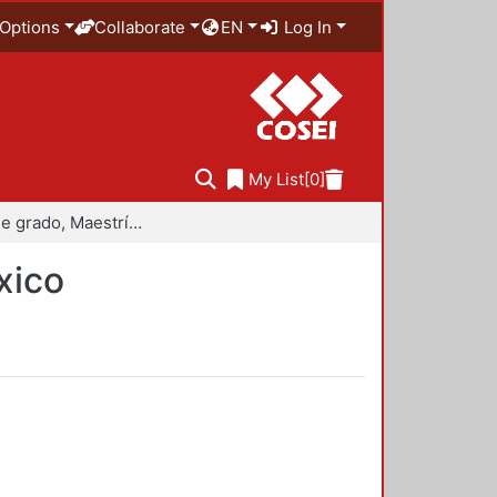
Options
Collaborate
EN
Log In
My List
[0]
Trabajo de grado, Maestría en Historiografía de México
xico