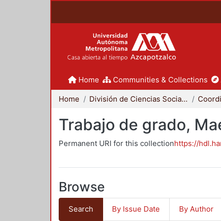
Home
Communities & Collections
Home
División de Ciencias Sociales y Humanidades
Trabajo de grado, Mae
Permanent URI for this collection
https://hdl.h
Browse
Search
By Issue Date
By Author