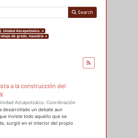
Search
). Unidad Azcapotzalco.
×
Trabajo de grado, maestría
×
ista a la construcción del
IX
Unidad Azcapotzalco. Coordinación
Moreno, Isis Monserrat
a desarrollado un debate aun
 que inviste todo aquello que se
, surgió en el interior del propio
grupos marginados, o al menos,
s de la concepción de Nación que