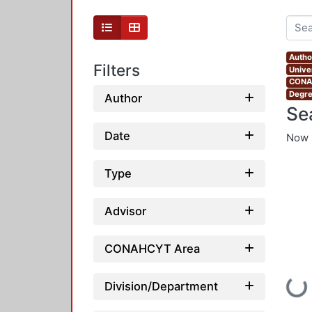
Autho
Filters
Unive
CONAH
Degre
Author
Se
Date
Now 
Type
Advisor
CONAHCYT Area
Loading
Division/Department