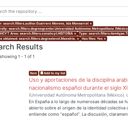
r: search.filters.author.Guerrero Moreno, Isis Monserrat
×
rsity: search.filters.degreegrantor.Universidad Autónoma Metropolitana (México
CYT Area: search.filters.conahcyt.HISTORIA
×
Type: search.filters.itemtype.
e obtained: search.filters.degreelevel.Maestría.
×
Has files: Yes
×
arch Results
showing
1 - 1 of 1
Item
Add to my list
Uso y aportaciones de la disciplina arab
nacionalismo español durante el siglo X
(
Universidad Autónoma Metropolitana (México). 
de Servicios de Información.
,
2015-09
)
Guerrero 
En España a lo largo de numerosas décadas se h
abierto sobre el origen de la identidad colectiva
entiende como “español”. La discusión, claramente
...
país y fue impulsada fundamentalmente por los 
aquellos que se consideraron como discriminado