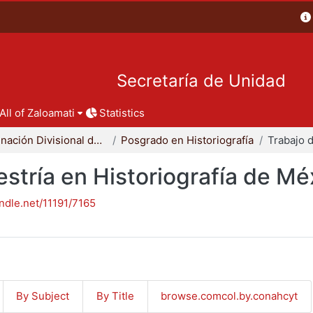
Secretaría de Unidad
All of Zaloamati
Statistics
Coordinación Divisional de Posgrado
Posgrado en Historiografía
stría en Historiografía de Mé
andle.net/11191/7165
By Subject
By Title
browse.comcol.by.conahcyt