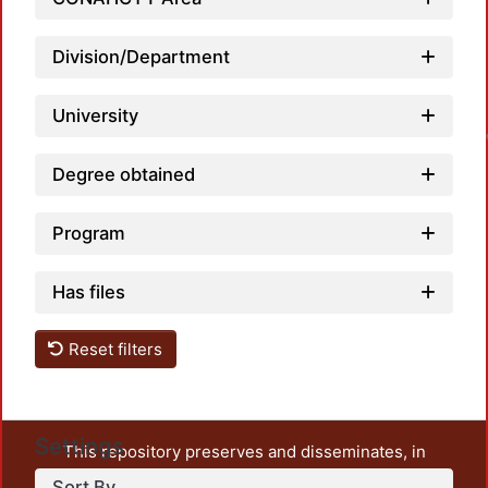
Division/Department
L
University
Degree obtained
Program
Has files
Reset filters
Settings
This repository preserves and disseminates, in
unrestricted open access, the teaching and research
Sort By