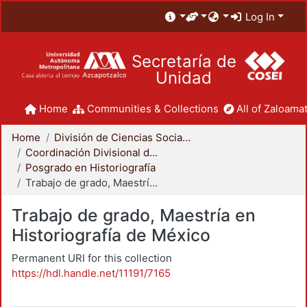
Log In
Secretaría de
Unidad
Home
Communities & Collections
All of Zaloamat
Home
División de Ciencias Sociales y Humanidades
Coordinación Divisional de Posgrado
Posgrado en Historiografía
Trabajo de grado, Maestría en Historiografía de México
Trabajo de grado, Maestría en
Historiografía de México
Permanent URI for this collection
https://hdl.handle.net/11191/7165