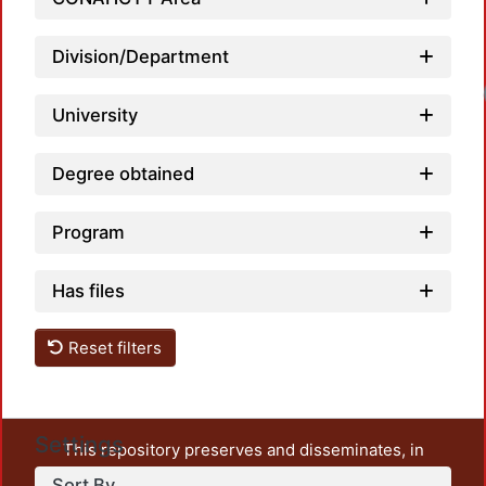
Division/Department
Loadi
University
Degree obtained
Program
Has files
Reset filters
Settings
This repository preserves and disseminates, in
unrestricted open access, the teaching and research
Sort By