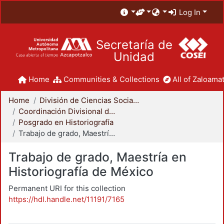
Log In
Secretaría de
Unidad
Home
Communities & Collections
All of Zaloamat
Home
División de Ciencias Sociales y Humanidades
Coordinación Divisional de Posgrado
Posgrado en Historiografía
Trabajo de grado, Maestría en Historiografía de México
Trabajo de grado, Maestría en
Historiografía de México
Permanent URI for this collection
https://hdl.handle.net/11191/7165