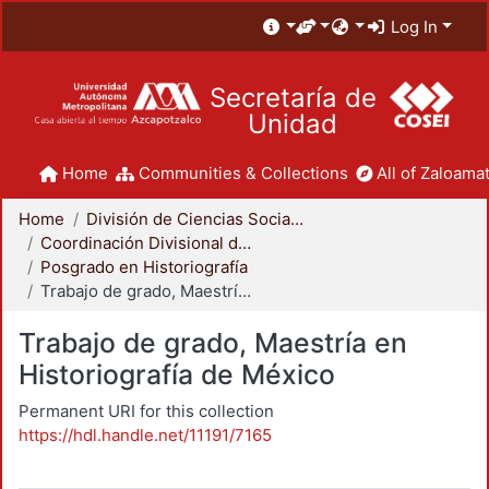
Log In
Secretaría de
Unidad
Home
Communities & Collections
All of Zaloamat
Home
División de Ciencias Sociales y Humanidades
Coordinación Divisional de Posgrado
Posgrado en Historiografía
Trabajo de grado, Maestría en Historiografía de México
Trabajo de grado, Maestría en
Historiografía de México
Permanent URI for this collection
https://hdl.handle.net/11191/7165