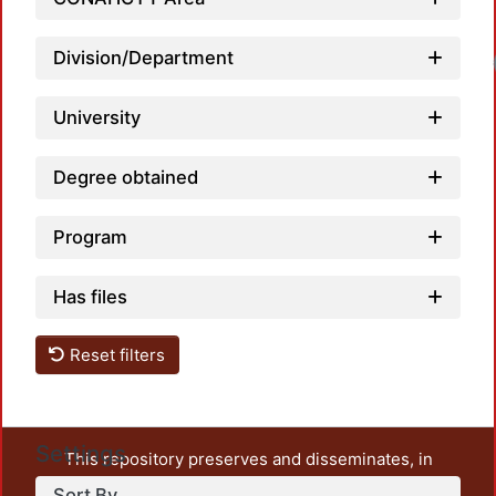
Division/Department
Load
University
Degree obtained
Program
Has files
Reset filters
Settings
This repository preserves and disseminates, in
unrestricted open access, the teaching and research
Sort By