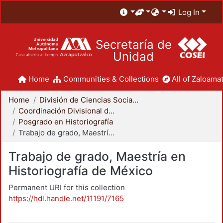
Log In
Secretaría de
Unidad
Home
Communities & Collections
All of Zaloamat
Home
División de Ciencias Sociales y Humanidades
Coordinación Divisional de Posgrado
Posgrado en Historiografía
Trabajo de grado, Maestría en Historiografía de México
Trabajo de grado, Maestría en
Historiografía de México
Permanent URI for this collection
https://hdl.handle.net/11191/7165