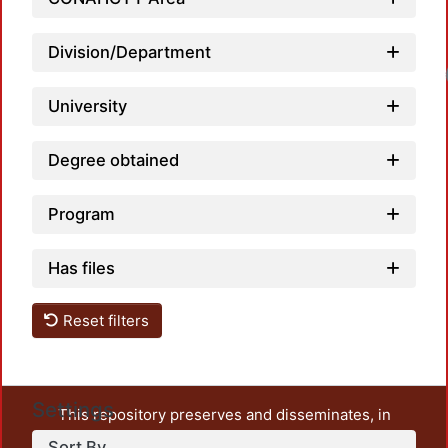
Division/Department
Loadin
University
Degree obtained
Program
Has files
Reset filters
Settings
This repository preserves and disseminates, in
unrestricted open access, the teaching and research
Sort By