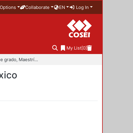
Options
Collaborate
EN
Log In
My List
[0]
Trabajo de grado, Maestría en Historiografía de México
xico