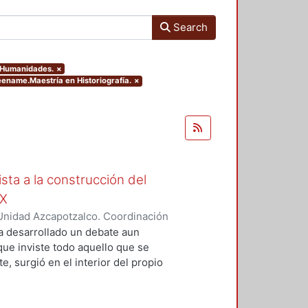
Search
y Humanidades.
×
eename.Maestría en Historiografía.
×
ista a la construcción del
IX
Unidad Azcapotzalco. Coordinación
Moreno, Isis Monserrat
a desarrollado un debate aun
 que inviste todo aquello que se
, surgió en el interior del propio
grupos marginados, o al menos,
s de la concepción de Nación que
ista de la magnitud del problema,