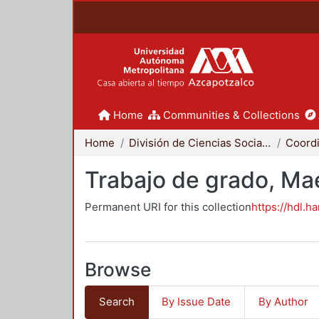
Home
Communities & Collections
Home
División de Ciencias Sociales y Humanidades
Trabajo de grado, Mae
Permanent URI for this collection
https://hdl.h
Browse
Search
By Issue Date
By Author