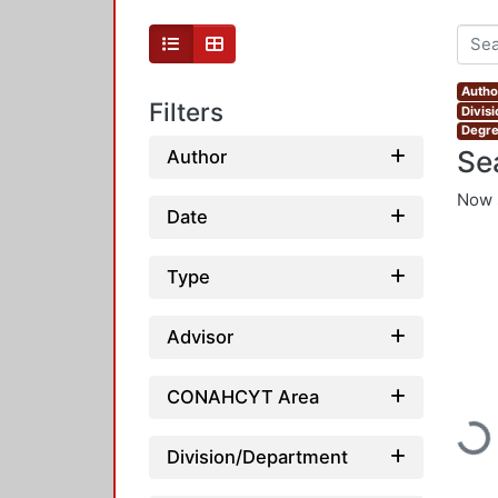
Autho
Filters
Divis
Degre
Se
Author
Now 
Date
Type
Advisor
CONAHCYT Area
Loadi
Division/Department