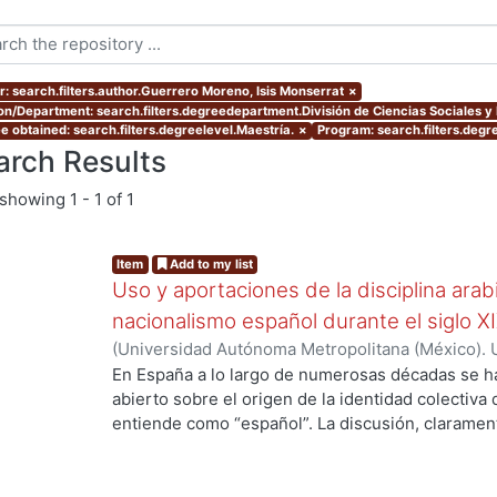
r: search.filters.author.Guerrero Moreno, Isis Monserrat
×
ion/Department: search.filters.degreedepartment.División de Ciencias Sociales 
e obtained: search.filters.degreelevel.Maestría.
×
Program: search.filters.degr
arch Results
showing
1 - 1 of 1
Item
Add to my list
Uso y aportaciones de la disciplina arab
nacionalismo español durante el siglo X
(
Universidad Autónoma Metropolitana (México). 
de Servicios de Información.
,
2015-09
)
Guerrero 
En España a lo largo de numerosas décadas se h
abierto sobre el origen de la identidad colectiva
entiende como “español”. La discusión, claramente
ng...
país y fue impulsada fundamentalmente por los 
aquellos que se consideraron como discriminado
se oficializó en España el siglo antepasado. En v