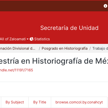
Secretaría de Unidad
All of Zaloamati
Statistics
Coordinación Divisional de Posgrado
Posgrado en Historiografía
stría en Historiografía de Mé
andle.net/11191/7165
By Subject
By Title
browse.comcol.by.conahcyt