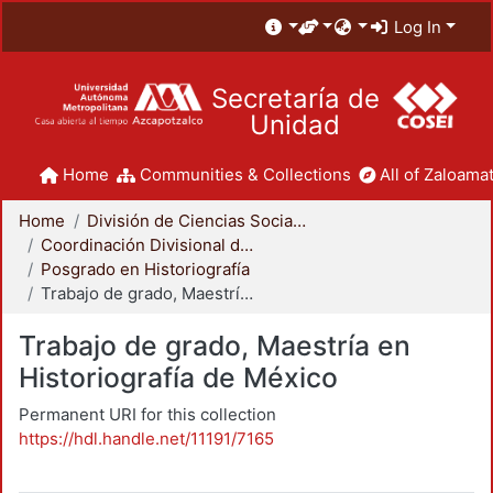
Log In
Secretaría de
Unidad
Home
Communities & Collections
All of Zaloamat
Home
División de Ciencias Sociales y Humanidades
Coordinación Divisional de Posgrado
Posgrado en Historiografía
Trabajo de grado, Maestría en Historiografía de México
Trabajo de grado, Maestría en
Historiografía de México
Permanent URI for this collection
https://hdl.handle.net/11191/7165