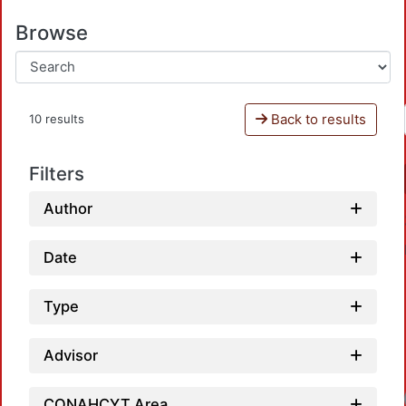
Browse
Back to results
10 results
Filters
Author
Date
Type
Advisor
Loadin
CONAHCYT Area