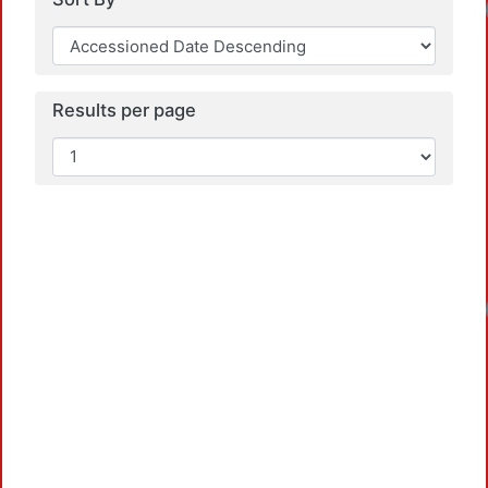
Loadin
Results per page
Loadin