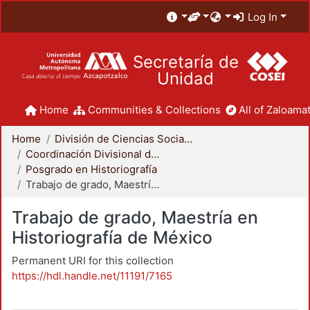
Log In
Secretaría de
Unidad
Home
Communities & Collections
All of Zaloamat
Home
División de Ciencias Sociales y Humanidades
Coordinación Divisional de Posgrado
Posgrado en Historiografía
Trabajo de grado, Maestría en Historiografía de México
Trabajo de grado, Maestría en
Historiografía de México
Permanent URI for this collection
https://hdl.handle.net/11191/7165