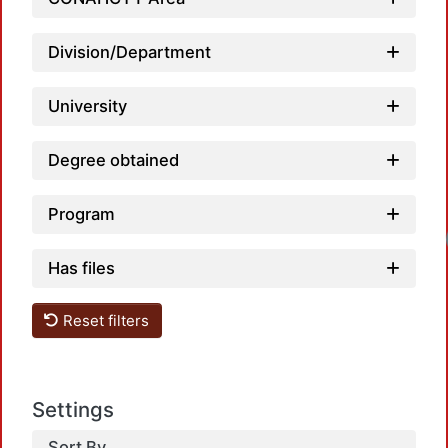
Division/Department
University
Degree obtained
Program
Loadin
Has files
Reset filters
Settings
Sort By