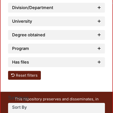
Loadin
Division/Department
University
Degree obtained
Program
Has files
Reset filters
Settings
This repository preserves and disseminates, in
unrestricted open access, the teaching and research
Sort By
output of UAM Azcapotzalco. It also includes some