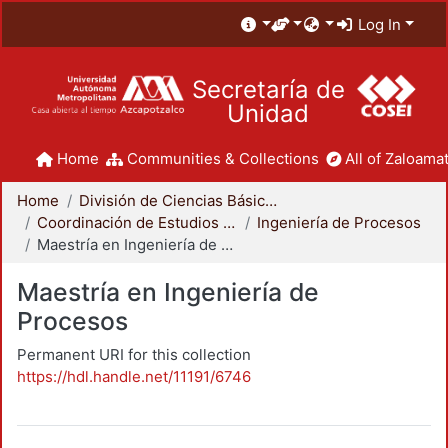
Log In
Secretaría de
Unidad
Home
Communities & Collections
All of Zaloamat
Home
División de Ciencias Básicas e Ingeniería
Coordinación de Estudios de Posgrado - CBI
Ingeniería de Procesos
Maestría en Ingeniería de Procesos
Maestría en Ingeniería de
Procesos
Permanent URI for this collection
https://hdl.handle.net/11191/6746