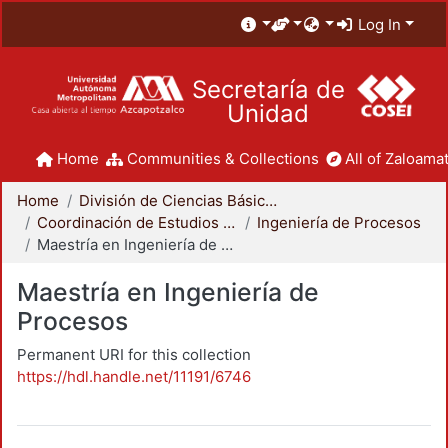
Log In
Secretaría de
Unidad
Home
Communities & Collections
All of Zaloamat
Home
División de Ciencias Básicas e Ingeniería
Coordinación de Estudios de Posgrado - CBI
Ingeniería de Procesos
Maestría en Ingeniería de Procesos
Maestría en Ingeniería de
Procesos
Permanent URI for this collection
https://hdl.handle.net/11191/6746