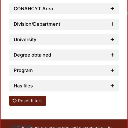
CONAHCYT Area
Loa
Division/Department
University
Degree obtained
Program
Has files
Reset filters
Settings
This repository preserves and disseminates, in