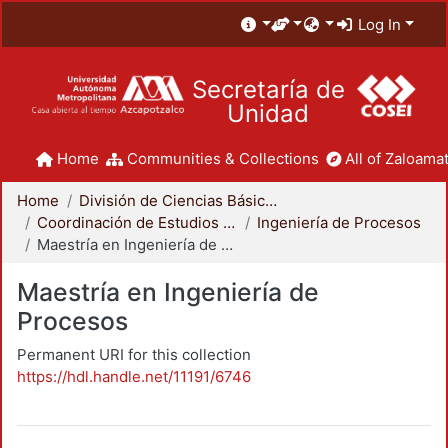
Log In
Secretaría de
Unidad
Home
Communities & Collections
All of Zaloamat
Home
División de Ciencias Básicas e Ingeniería
Coordinación de Estudios de Posgrado - CBI
Ingeniería de Procesos
Maestría en Ingeniería de Procesos
Maestría en Ingeniería de
Procesos
Permanent URI for this collection
https://hdl.handle.net/11191/6746