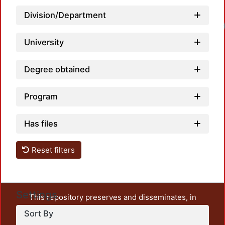
Division/Department
Loadi
University
Degree obtained
Program
Has files
Reset filters
Settings
This repository preserves and disseminates, in
unrestricted open access, the teaching and research
Sort By
output of UAM Azcapotzalco. It also includes some