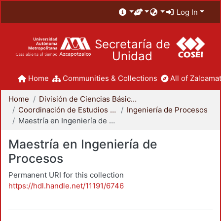
Log In
Secretaría de
Unidad
Home
Communities & Collections
All of Zaloamat
Home
División de Ciencias Básicas e Ingeniería
Coordinación de Estudios de Posgrado - CBI
Ingeniería de Procesos
Maestría en Ingeniería de Procesos
Maestría en Ingeniería de
Procesos
Permanent URI for this collection
https://hdl.handle.net/11191/6746