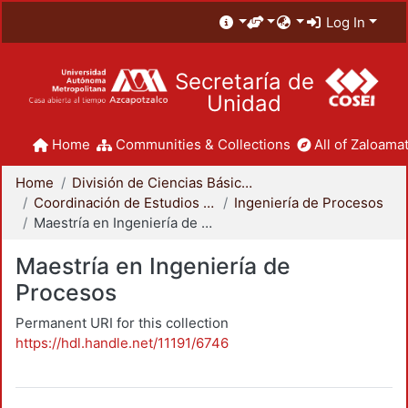
Log In
Secretaría de
Unidad
Home
Communities & Collections
All of Zaloamat
Home
División de Ciencias Básicas e Ingeniería
Coordinación de Estudios de Posgrado - CBI
Ingeniería de Procesos
Maestría en Ingeniería de Procesos
Maestría en Ingeniería de
Procesos
Permanent URI for this collection
https://hdl.handle.net/11191/6746