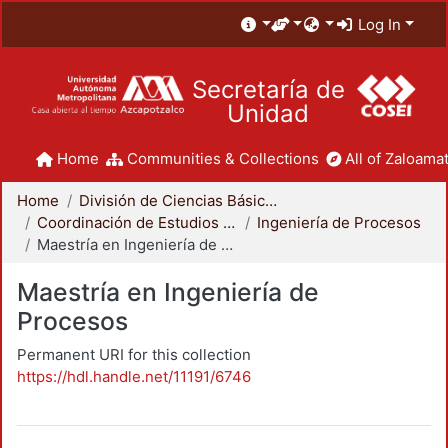
Log In
Secretaría de
Unidad
Home
Communities & Collections
All of Zaloamat
Home
División de Ciencias Básicas e Ingeniería
Coordinación de Estudios de Posgrado - CBI
Ingeniería de Procesos
Maestría en Ingeniería de Procesos
Maestría en Ingeniería de
Procesos
Permanent URI for this collection
https://hdl.handle.net/11191/6746