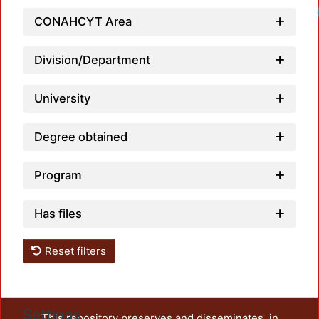
Load
CONAHCYT Area
Division/Department
University
Degree obtained
Program
Has files
Reset filters
Settings
This repository preserves and disseminates, in