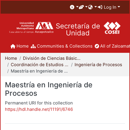
Log In
Secretaría de
Unidad
Home
Communities & Collections
All of Zaloamat
Home
División de Ciencias Básicas e Ingeniería
Coordinación de Estudios de Posgrado - CBI
Ingeniería de Procesos
Maestría en Ingeniería de Procesos
Maestría en Ingeniería de
Procesos
Permanent URI for this collection
https://hdl.handle.net/11191/6746