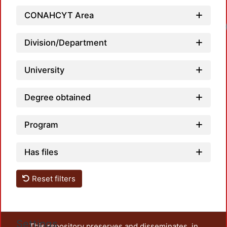
CONAHCYT Area
Loa
Division/Department
University
Degree obtained
Program
Has files
Reset filters
Settings
This repository preserves and disseminates, in