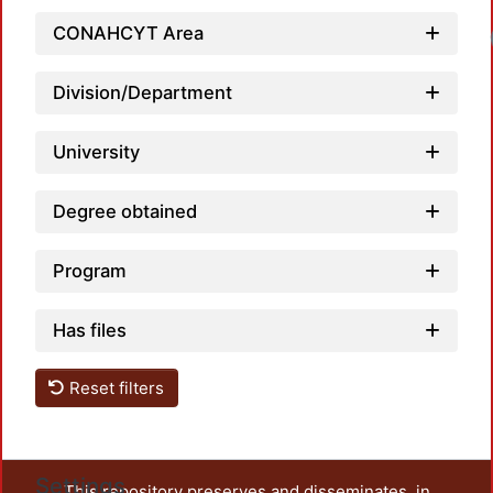
CONAHCYT Area
Division/Department
University
Degree obtained
Program
Has files
Reset filters
Settings
This repository preserves and disseminates, in