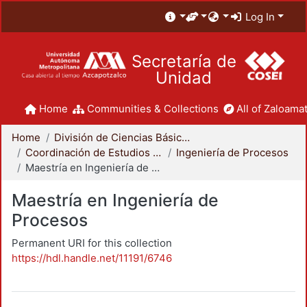
Log In
Secretaría de
Unidad
Home
Communities & Collections
All of Zaloamat
Home
División de Ciencias Básicas e Ingeniería
Coordinación de Estudios de Posgrado - CBI
Ingeniería de Procesos
Maestría en Ingeniería de Procesos
Maestría en Ingeniería de
Procesos
Permanent URI for this collection
https://hdl.handle.net/11191/6746