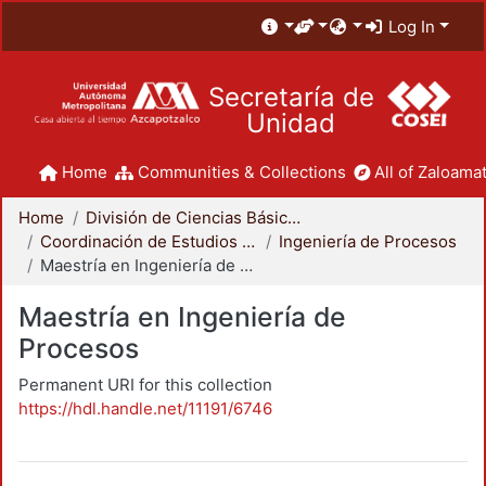
Log In
Secretaría de
Unidad
Home
Communities & Collections
All of Zaloamat
Home
División de Ciencias Básicas e Ingeniería
Coordinación de Estudios de Posgrado - CBI
Ingeniería de Procesos
Maestría en Ingeniería de Procesos
Maestría en Ingeniería de
Procesos
Permanent URI for this collection
https://hdl.handle.net/11191/6746