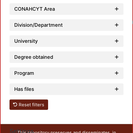
CONAHCYT Area
Division/Department
University
Degree obtained
Program
Has files
Reset filters
Settings
This repository preserves and disseminates, in