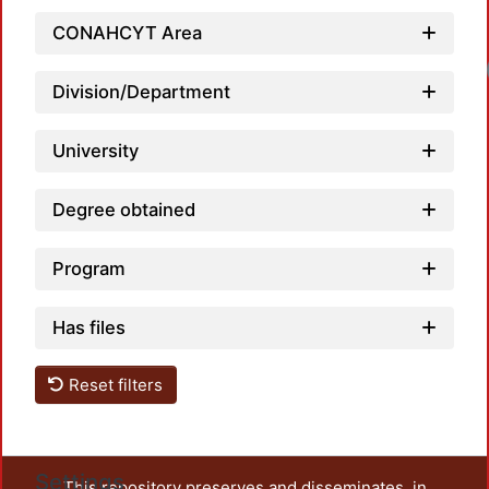
CONAHCYT Area
Division/Department
University
Degree obtained
Program
Has files
Reset filters
Settings
This repository preserves and disseminates, in