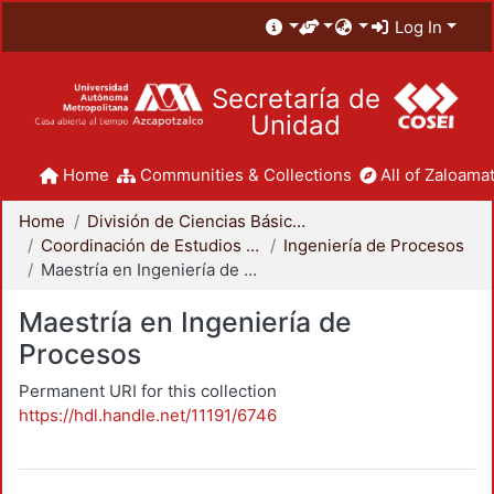
Log In
Secretaría de
Unidad
Home
Communities & Collections
All of Zaloamat
Home
División de Ciencias Básicas e Ingeniería
Coordinación de Estudios de Posgrado - CBI
Ingeniería de Procesos
Maestría en Ingeniería de Procesos
Maestría en Ingeniería de
Procesos
Permanent URI for this collection
https://hdl.handle.net/11191/6746