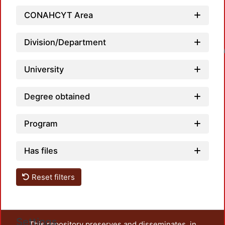
CONAHCYT Area
Division/Department
Loadin
University
Degree obtained
Program
Has files
Reset filters
Settings
This repository preserves and disseminates, in