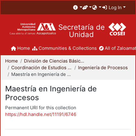
Log In
Secretaría de
Unidad
Home
Communities & Collections
All of Zaloamat
Home
División de Ciencias Básicas e Ingeniería
Coordinación de Estudios de Posgrado - CBI
Ingeniería de Procesos
Maestría en Ingeniería de Procesos
Maestría en Ingeniería de
Procesos
Permanent URI for this collection
https://hdl.handle.net/11191/6746