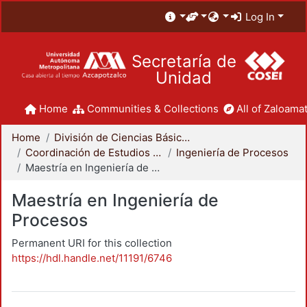
Log In
Secretaría de
Unidad
Home
Communities & Collections
All of Zaloamat
Home
División de Ciencias Básicas e Ingeniería
Coordinación de Estudios de Posgrado - CBI
Ingeniería de Procesos
Maestría en Ingeniería de Procesos
Maestría en Ingeniería de
Procesos
Permanent URI for this collection
https://hdl.handle.net/11191/6746