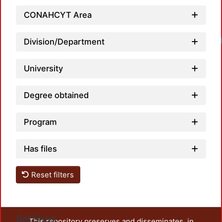
CONAHCYT Area
Division/Department
University
Degree obtained
Program
Has files
Reset filters
Settings
This repository preserves and disseminates, in