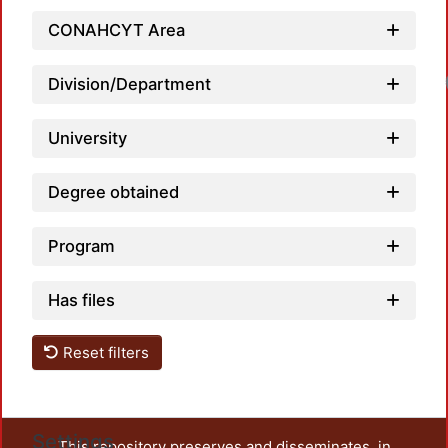
CONAHCYT Area
Division/Department
University
Degree obtained
Program
Has files
Reset filters
Settings
This repository preserves and disseminates, in