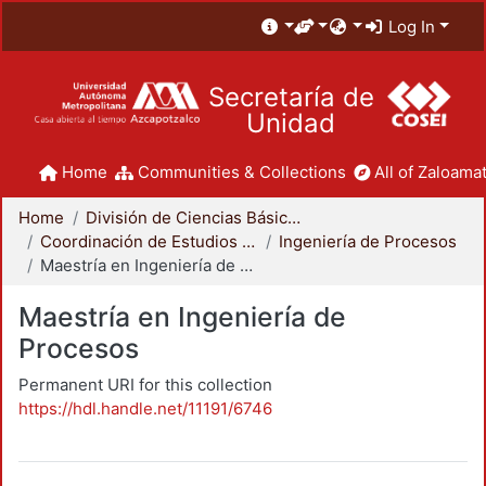
Log In
Secretaría de
Unidad
Home
Communities & Collections
All of Zaloamat
Home
División de Ciencias Básicas e Ingeniería
Coordinación de Estudios de Posgrado - CBI
Ingeniería de Procesos
Maestría en Ingeniería de Procesos
Maestría en Ingeniería de
Procesos
Permanent URI for this collection
https://hdl.handle.net/11191/6746