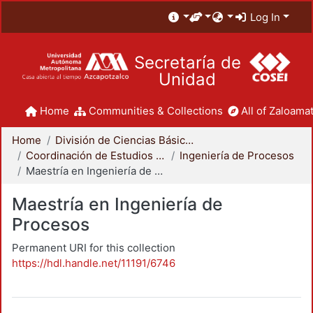
Log In
Secretaría de
Unidad
Home
Communities & Collections
All of Zaloamat
Home
División de Ciencias Básicas e Ingeniería
Coordinación de Estudios de Posgrado - CBI
Ingeniería de Procesos
Maestría en Ingeniería de Procesos
Maestría en Ingeniería de
Procesos
Permanent URI for this collection
https://hdl.handle.net/11191/6746