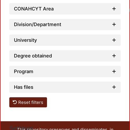
CONAHCYT Area
Division/Department
University
Degree obtained
Program
Has files
Reset filters
Settings
This repository preserves and disseminates, in