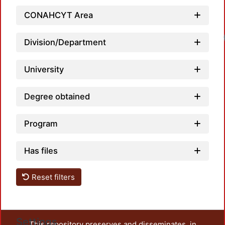
CONAHCYT Area
Division/Department
University
Degree obtained
Program
Has files
Reset filters
Settings
This repository preserves and disseminates, in