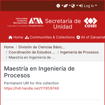
Log In
Secretaría de
Unidad
Home
Communities & Collections
All of Zaloamat
Home
División de Ciencias Básicas e Ingeniería
Coordinación de Estudios de Posgrado - CBI
Ingeniería de Procesos
Maestría en Ingeniería de Procesos
Maestría en Ingeniería de
Procesos
Permanent URI for this collection
https://hdl.handle.net/11191/6746