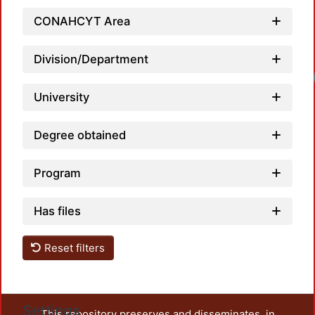
CONAHCYT Area
Division/Department
Loadi
University
Degree obtained
Program
Has files
Reset filters
Settings
This repository preserves and disseminates, in