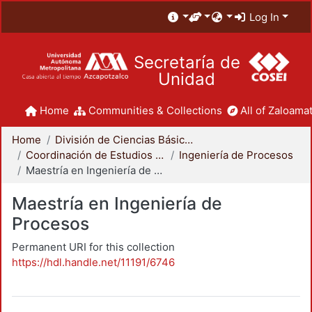
Log In
Secretaría de
Unidad
Home
Communities & Collections
All of Zaloamat
Home
División de Ciencias Básicas e Ingeniería
Coordinación de Estudios de Posgrado - CBI
Ingeniería de Procesos
Maestría en Ingeniería de Procesos
Maestría en Ingeniería de
Procesos
Permanent URI for this collection
https://hdl.handle.net/11191/6746