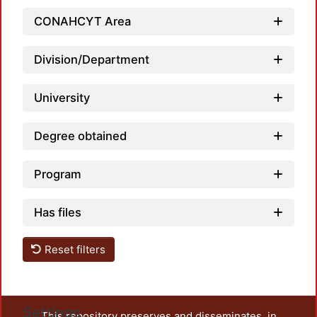
CONAHCYT Area
Load
Division/Department
University
Degree obtained
Program
Has files
Reset filters
Settings
This repository preserves and disseminates, in