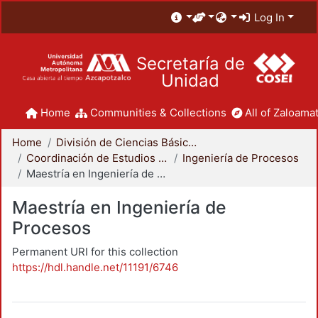
Log In
Secretaría de
Unidad
Home
Communities & Collections
All of Zaloamat
Home
División de Ciencias Básicas e Ingeniería
Coordinación de Estudios de Posgrado - CBI
Ingeniería de Procesos
Maestría en Ingeniería de Procesos
Maestría en Ingeniería de
Procesos
Permanent URI for this collection
https://hdl.handle.net/11191/6746