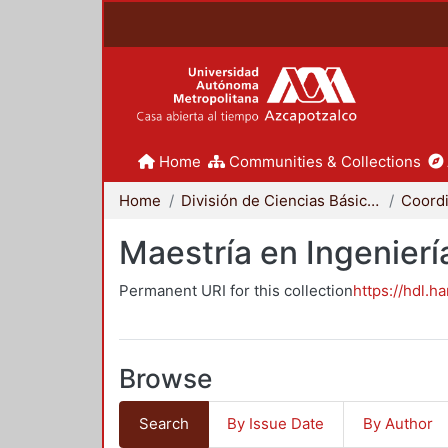
Home
Communities & Collections
Home
División de Ciencias Básicas e Ingeniería
Maestría en Ingenier
Permanent URI for this collection
https://hdl.h
Browse
Search
By Issue Date
By Author