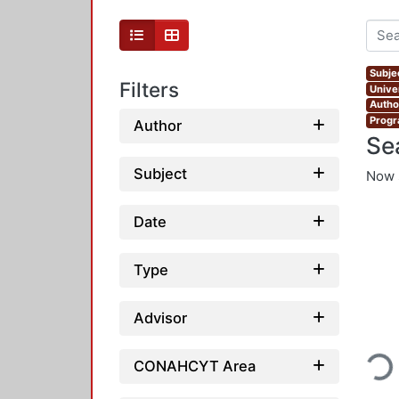
Subjec
Filters
Unive
Autho
Progr
Author
Se
Subject
Now 
Date
Type
Advisor
Loadin
CONAHCYT Area