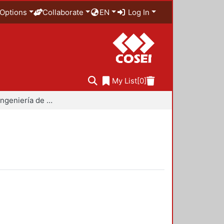
Options
Collaborate
EN
Log In
My List
[0]
Maestría en Ingeniería de Procesos