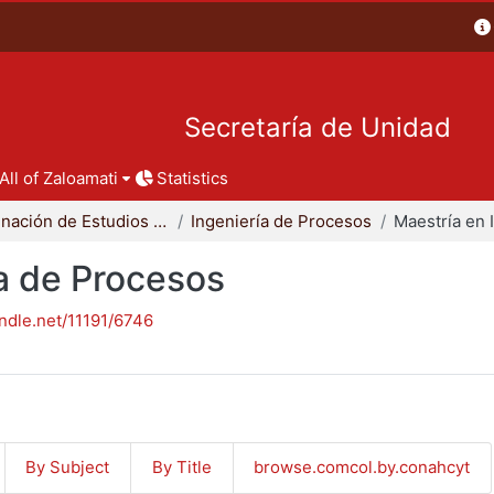
Secretaría de Unidad
All of Zaloamati
Statistics
Coordinación de Estudios de Posgrado - CBI
Ingeniería de Procesos
ía de Procesos
andle.net/11191/6746
By Subject
By Title
browse.comcol.by.conahcyt