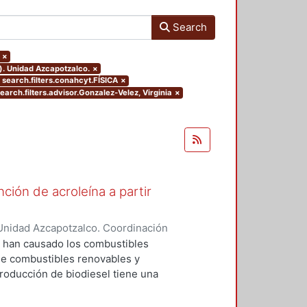
Search
×
). Unidad Azcapotzalco.
×
earch.filters.conahcyt.FÍSICA
×
earch.filters.advisor.Gonzalez-Velez, Virginia
×
ión de acroleína a partir
Unidad Azcapotzalco. Coordinación
rrez, Tyreese Humberto
e han causado los combustibles
 de combustibles renovables y
roducción de biodiesel tiene una
a y del 50-80% en Estados Unidos.
ón de biodiesel ha llevado a la