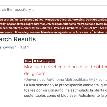
t: search.filters.subject.Cinética; Modelado; Glicerol; Acroleina; Deshidratación.
rsity: search.filters.degreegrantor.Universidad Autónoma Metropolitana (México
r: search.filters.author.Flores Gutierrez, Tyreese Humberto
×
CONAHCYT Area: s
am: search.filters.degreename.Maestría en Ingeniería de Procesos.
×
Advisor: s
arch Results
showing
1 - 1 of 1
Item
Add to my list
Modelado cinético del proceso de obtenc
del glicerol
(
Universidad Autónoma Metropolitana (México). 
de Servicios de Información.
,
2016
)
Flores Gutie
La alta demanda y la preocupación ambiental qu
g...
fósiles por su consumo, ha estimulado la oferta
sustentables como el biodiesel. Actualmente la p
rápida tasa de expansión anual del 28% en Europ
Sin embargo, el fuerte incremento en la producci