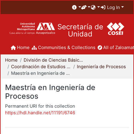
Log In
Secretaría de
Unidad
Home
Communities & Collections
All of Zaloamat
Home
División de Ciencias Básicas e Ingeniería
Coordinación de Estudios de Posgrado - CBI
Ingeniería de Procesos
Maestría en Ingeniería de Procesos
Maestría en Ingeniería de
Procesos
Permanent URI for this collection
https://hdl.handle.net/11191/6746