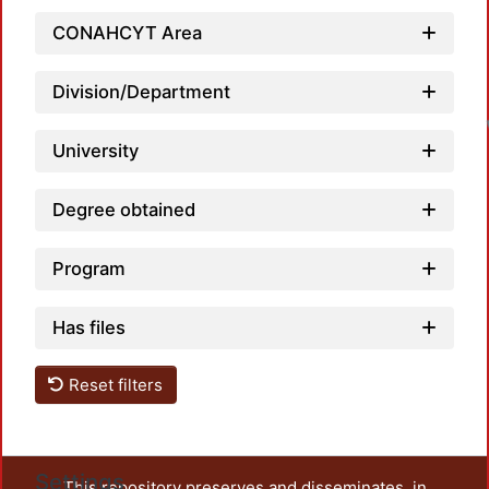
CONAHCYT Area
Division/Department
University
Degree obtained
Program
Has files
Reset filters
Settings
This repository preserves and disseminates, in