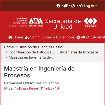
Log In
Secretaría de
Unidad
Home
Communities & Collections
All of Zaloamat
Home
División de Ciencias Básicas e Ingeniería
Coordinación de Estudios de Posgrado - CBI
Ingeniería de Procesos
Maestría en Ingeniería de Procesos
Maestría en Ingeniería de
Procesos
Permanent URI for this collection
https://hdl.handle.net/11191/6746