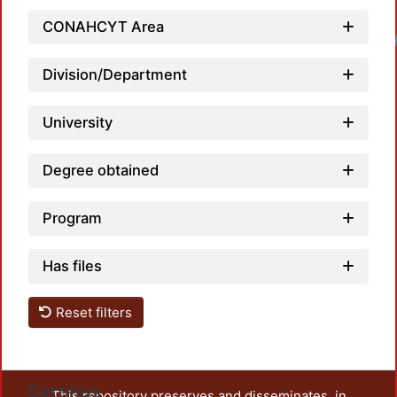
CONAHCYT Area
Division/Department
University
Degree obtained
Program
Has files
Reset filters
Settings
This repository preserves and disseminates, in