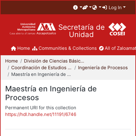
Log In
Secretaría de
Unidad
Home
Communities & Collections
All of Zaloamat
Home
División de Ciencias Básicas e Ingeniería
Coordinación de Estudios de Posgrado - CBI
Ingeniería de Procesos
Maestría en Ingeniería de Procesos
Maestría en Ingeniería de
Procesos
Permanent URI for this collection
https://hdl.handle.net/11191/6746