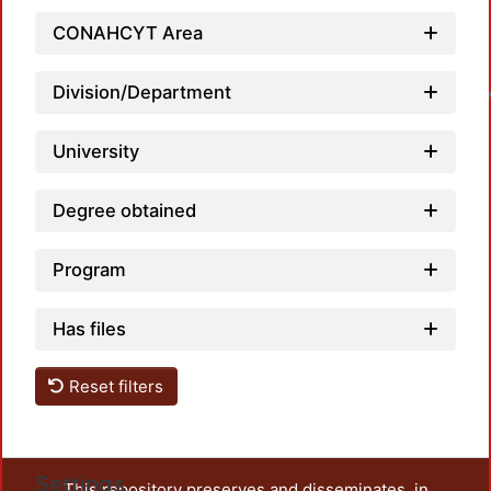
CONAHCYT Area
L
Division/Department
University
Degree obtained
Program
Has files
Reset filters
Settings
This repository preserves and disseminates, in