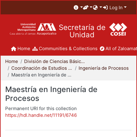
Log In
Secretaría de
Unidad
Home
Communities & Collections
All of Zaloamat
Home
División de Ciencias Básicas e Ingeniería
Coordinación de Estudios de Posgrado - CBI
Ingeniería de Procesos
Maestría en Ingeniería de Procesos
Maestría en Ingeniería de
Procesos
Permanent URI for this collection
https://hdl.handle.net/11191/6746