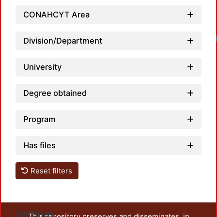
CONAHCYT Area
Loadi
Division/Department
University
Degree obtained
Program
Has files
Reset filters
Settings
This repository preserves and disseminates, in