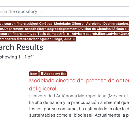
t: search.filters.subject.Cinética; Modelado; Glicerol; Acroleina; Deshidratación.
ion/Department: search.filters.degreedepartment.División de Ciencias Básicas e I
 search.filters.itemtype.Tesis de maestría
×
Advisor: search.filters.advisor.Gonz
r: search.filters.advisor.Aguilar-Pliego, Julia
×
arch Results
showing
1 - 1 of 1
Item
Add to my list
Modelado cinético del proceso de obtenc
del glicerol
(
Universidad Autónoma Metropolitana (México). 
de Servicios de Información.
,
2016
)
Flores Gutie
La alta demanda y la preocupación ambiental qu
fósiles por su consumo, ha estimulado la oferta
sustentables como el biodiesel. Actualmente la p
rápida tasa de expansión anual del 28% en Europ
Sin embargo, el fuerte incremento en la producci