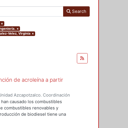
Search
×
ngeniería.
×
alez-Velez, Virginia
×
ión de acroleína a partir
Unidad Azcapotzalco. Coordinación
rrez, Tyreese Humberto
e han causado los combustibles
 de combustibles renovables y
roducción de biodiesel tiene una
a y del 50-80% en Estados Unidos.
ón de biodiesel ha llevado a la