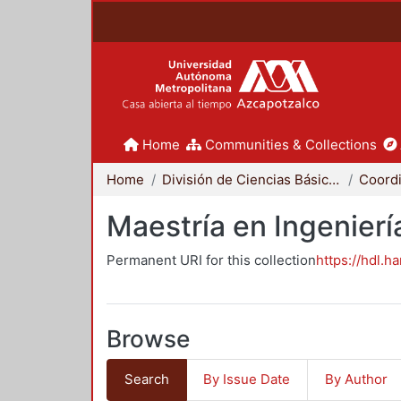
Home
Communities & Collections
Home
División de Ciencias Básicas e Ingeniería
Maestría en Ingenier
Permanent URI for this collection
https://hdl.h
Browse
Search
By Issue Date
By Author