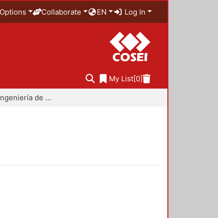
Options
Collaborate
EN
Log In
My List
[0]
Maestría en Ingeniería de Procesos