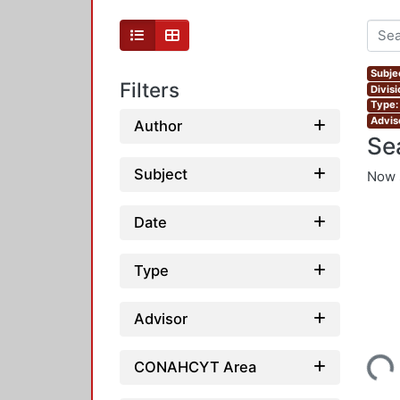
Subjec
Filters
Divis
Type:
Adviso
Author
Se
Subject
Now 
Date
Type
Advisor
Loading...
CONAHCYT Area