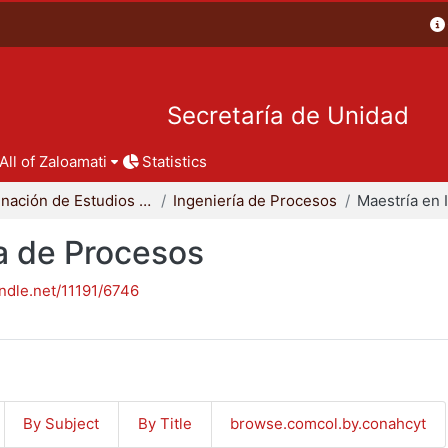
Secretaría de Unidad
All of Zaloamati
Statistics
Coordinación de Estudios de Posgrado - CBI
Ingeniería de Procesos
ía de Procesos
andle.net/11191/6746
By Subject
By Title
browse.comcol.by.conahcyt