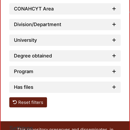
CONAHCYT Area
Loadin
Division/Department
University
Degree obtained
Program
Has files
Reset filters
Settings
This repository preserves and disseminates, in