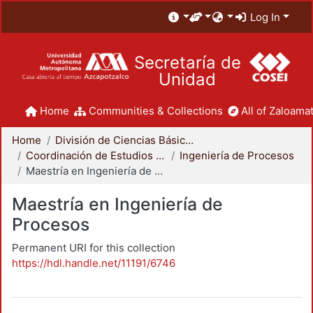
Log In
Secretaría de
Unidad
Home
Communities & Collections
All of Zaloamat
Home
División de Ciencias Básicas e Ingeniería
Coordinación de Estudios de Posgrado - CBI
Ingeniería de Procesos
Maestría en Ingeniería de Procesos
Maestría en Ingeniería de
Procesos
Permanent URI for this collection
https://hdl.handle.net/11191/6746