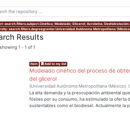
t: search.filters.subject.Cinética; Modelado; Glicerol; Acroleina; Deshidratación.
rsity: search.filters.degreegrantor.Universidad Autónoma Metropolitana (México
arch Results
showing
1 - 1 of 1
Item
Add to my list
Modelado cinético del proceso de obtenc
del glicerol
(
Universidad Autónoma Metropolitana (México). 
de Servicios de Información.
,
2016
)
Flores Gutie
La alta demanda y la preocupación ambiental qu
fósiles por su consumo, ha estimulado la oferta
sustentables como el biodiesel. Actualmente la p
rápida tasa de expansión anual del 28% en Europ
Sin embargo, el fuerte incremento en la producci
abundancia del glicerol de bajo costo como el pr