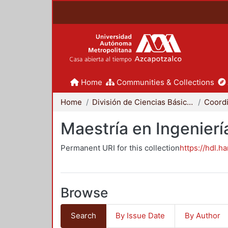
Home
Communities & Collections
Home
División de Ciencias Básicas e Ingeniería
Maestría en Ingenier
Permanent URI for this collection
https://hdl.h
Browse
Search
By Issue Date
By Author