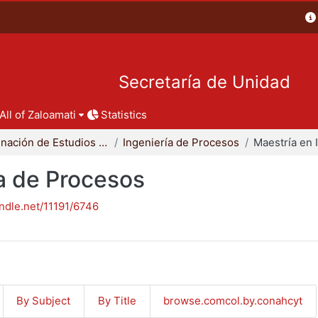
Secretaría de Unidad
All of Zaloamati
Statistics
Coordinación de Estudios de Posgrado - CBI
Ingeniería de Procesos
ía de Procesos
andle.net/11191/6746
By Subject
By Title
browse.comcol.by.conahcyt