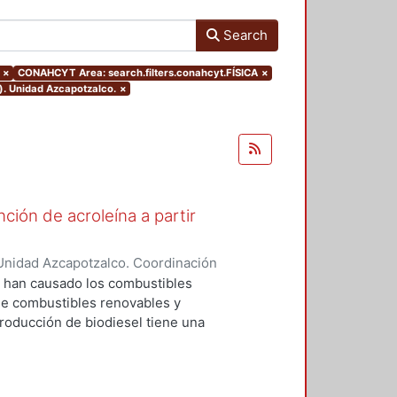
Search
×
CONAHCYT Area: search.filters.conahcyt.FÍSICA
×
). Unidad Azcapotzalco.
×
ión de acroleína a partir
Unidad Azcapotzalco. Coordinación
rrez, Tyreese Humberto
e han causado los combustibles
 de combustibles renovables y
roducción de biodiesel tiene una
a y del 50-80% en Estados Unidos.
ón de biodiesel ha llevado a la
incipal producto del proceso de