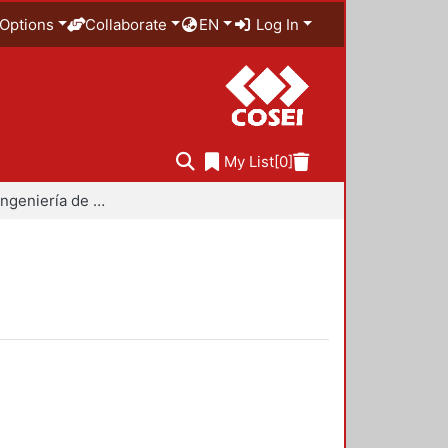
Options
Collaborate
EN
Log In
My List
[0]
Maestría en Ingeniería de Procesos