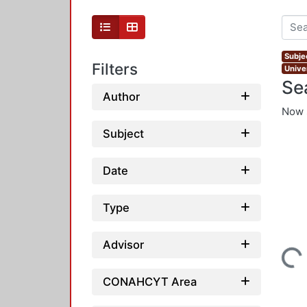
Subjec
Filters
Unive
Se
Author
Now 
Subject
Date
Type
Advisor
Loading...
CONAHCYT Area