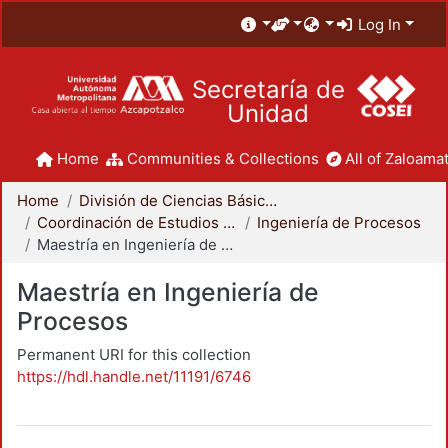
Log In
Secretaría de
Unidad
Home
Communities & Collections
All of Zaloamat
Home
División de Ciencias Básicas e Ingeniería
Coordinación de Estudios de Posgrado - CBI
Ingeniería de Procesos
Maestría en Ingeniería de Procesos
Maestría en Ingeniería de
Procesos
Permanent URI for this collection
https://hdl.handle.net/11191/6746