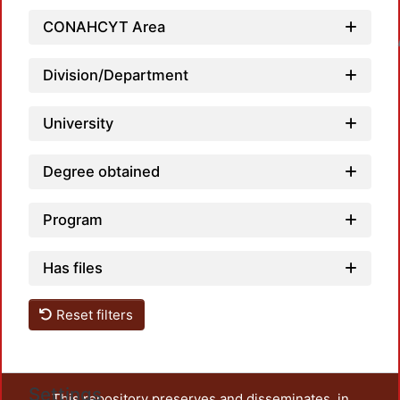
CONAHCYT Area
Loadin
Division/Department
University
Degree obtained
Program
Has files
Reset filters
Settings
This repository preserves and disseminates, in