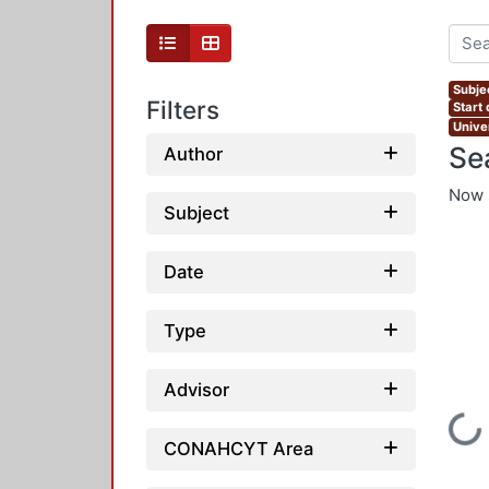
Subjec
Filters
Start
Unive
Se
Author
Now 
Subject
Date
Type
Advisor
Loading...
CONAHCYT Area