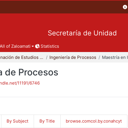
Secretaría de Unidad
All of Zaloamati
Statistics
Coordinación de Estudios de Posgrado - CBI
Ingeniería de Procesos
ía de Procesos
andle.net/11191/6746
By Subject
By Title
browse.comcol.by.conahcyt