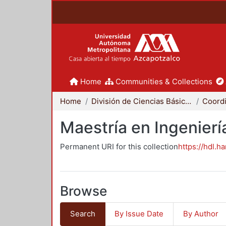
Home
Communities & Collections
Home
División de Ciencias Básicas e Ingeniería
Maestría en Ingenier
Permanent URI for this collection
https://hdl.h
Browse
Search
By Issue Date
By Author