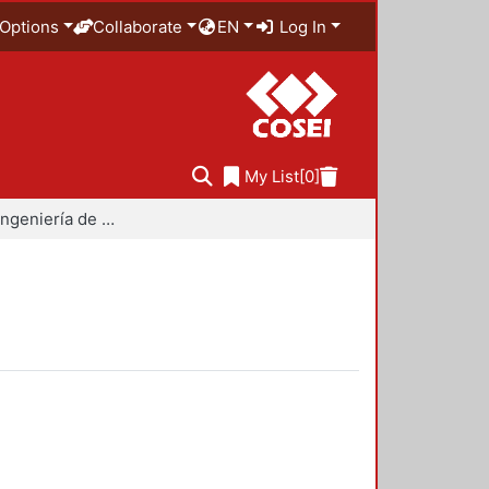
Options
Collaborate
EN
Log In
My List
[0]
Maestría en Ingeniería de Procesos