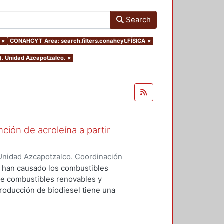
Search
×
CONAHCYT Area: search.filters.conahcyt.FÍSICA
×
). Unidad Azcapotzalco.
×
ión de acroleína a partir
Unidad Azcapotzalco. Coordinación
rrez, Tyreese Humberto
e han causado los combustibles
 de combustibles renovables y
roducción de biodiesel tiene una
a y del 50-80% en Estados Unidos.
ón de biodiesel ha llevado a la
incipal producto del proceso de