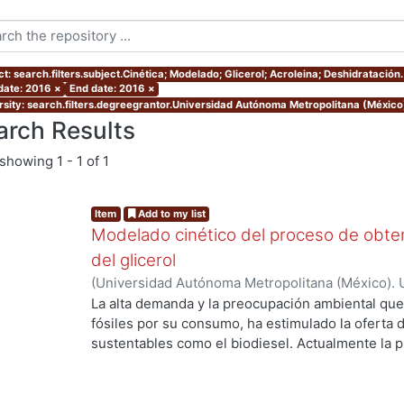
t: search.filters.subject.Cinética; Modelado; Glicerol; Acroleina; Deshidratación.
 date: 2016
×
End date: 2016
×
rsity: search.filters.degreegrantor.Universidad Autónoma Metropolitana (México
arch Results
showing
1 - 1 of 1
Item
Add to my list
Modelado cinético del proceso de obtenc
del glicerol
(
Universidad Autónoma Metropolitana (México). 
de Servicios de Información.
,
2016
)
Flores Gutie
La alta demanda y la preocupación ambiental qu
fósiles por su consumo, ha estimulado la oferta
sustentables como el biodiesel. Actualmente la p
rápida tasa de expansión anual del 28% en Europ
Sin embargo, el fuerte incremento en la producci
abundancia del glicerol de bajo costo como el pr