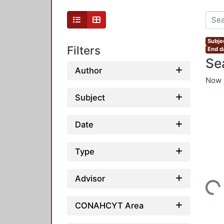
Subjec
Filters
End d
Se
Author
Now 
Subject
Date
Type
Advisor
Loading...
CONAHCYT Area