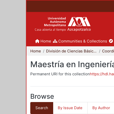
Home
Communities & Collections
Home
División de Ciencias Básicas e Ingeniería
Maestría en Ingenier
Permanent URI for this collection
https://hdl.h
Browse
Search
By Issue Date
By Author