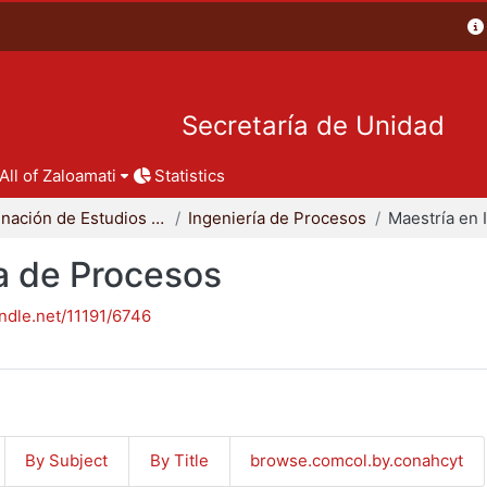
Secretaría de Unidad
All of Zaloamati
Statistics
Coordinación de Estudios de Posgrado - CBI
Ingeniería de Procesos
ía de Procesos
andle.net/11191/6746
By Subject
By Title
browse.comcol.by.conahcyt