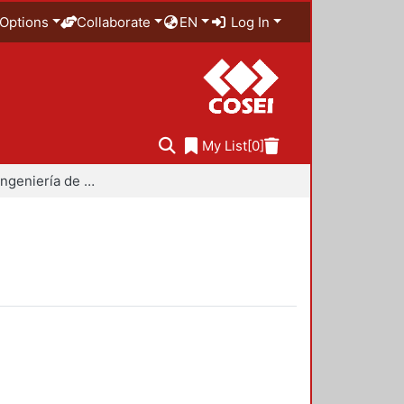
Options
Collaborate
EN
Log In
My List
[0]
Maestría en Ingeniería de Procesos