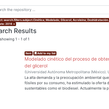
t: search.filters.subject.Cinética; Modelado; Glicerol; Acroleina; Deshidratación.
ate: 2016
×
arch Results
showing
1 - 1 of 1
Item
Add to my list
Modelado cinético del proceso de obtenc
del glicerol
(
Universidad Autónoma Metropolitana (México). 
de Servicios de Información.
,
2016
)
Flores Gutie
La alta demanda y la preocupación ambiental qu
fósiles por su consumo, ha estimulado la oferta
sustentables como el biodiesel. Actualmente la p
rápida tasa de expansión anual del 28% en Europ
Sin embargo, el fuerte incremento en la producci
abundancia del glicerol de bajo costo como el pr