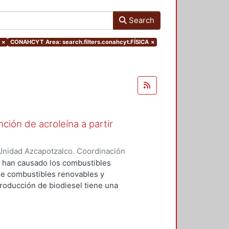
Search
×
CONAHCYT Area: search.filters.conahcyt.FÍSICA
×
ión de acroleína a partir
Unidad Azcapotzalco. Coordinación
rrez, Tyreese Humberto
e han causado los combustibles
 de combustibles renovables y
roducción de biodiesel tiene una
a y del 50-80% en Estados Unidos.
ón de biodiesel ha llevado a la
incipal producto del proceso de