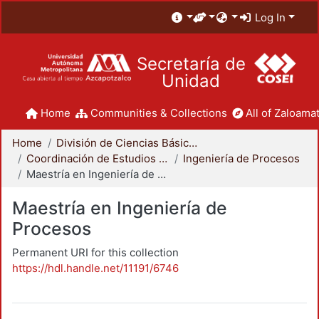
Log In
Secretaría de
Unidad
Home
Communities & Collections
All of Zaloamat
Home
División de Ciencias Básicas e Ingeniería
Coordinación de Estudios de Posgrado - CBI
Ingeniería de Procesos
Maestría en Ingeniería de Procesos
Maestría en Ingeniería de
Procesos
Permanent URI for this collection
https://hdl.handle.net/11191/6746