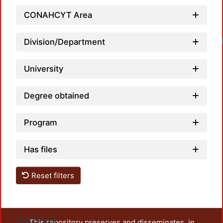
CONAHCYT Area
Division/Department
University
Degree obtained
Program
Has files
Reset filters
Settings
This repository preserves and disseminates, in