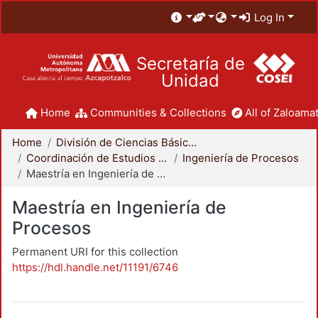
Log In
Secretaría de
Unidad
Home
Communities & Collections
All of Zaloamat
Home
División de Ciencias Básicas e Ingeniería
Coordinación de Estudios de Posgrado - CBI
Ingeniería de Procesos
Maestría en Ingeniería de Procesos
Maestría en Ingeniería de
Procesos
Permanent URI for this collection
https://hdl.handle.net/11191/6746