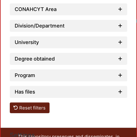
CONAHCYT Area
Loadi
Division/Department
University
Degree obtained
Program
Has files
Reset filters
Settings
This repository preserves and disseminates, in