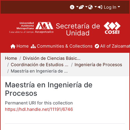
Log In
Secretaría de
Unidad
Home
Communities & Collections
All of Zaloamat
Home
División de Ciencias Básicas e Ingeniería
Coordinación de Estudios de Posgrado - CBI
Ingeniería de Procesos
Maestría en Ingeniería de Procesos
Maestría en Ingeniería de
Procesos
Permanent URI for this collection
https://hdl.handle.net/11191/6746