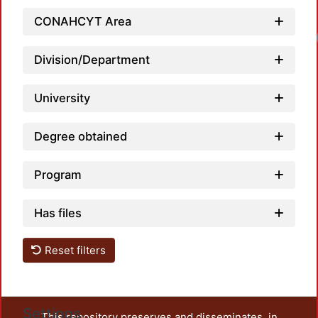
CONAHCYT Area
Division/Department
University
Degree obtained
Program
Has files
Reset filters
Settings
This repository preserves and disseminates, in