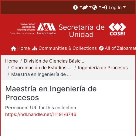
Log In
Secretaría de
Unidad
Home
Communities & Collections
All of Zaloamat
Home
División de Ciencias Básicas e Ingeniería
Coordinación de Estudios de Posgrado - CBI
Ingeniería de Procesos
Maestría en Ingeniería de Procesos
Maestría en Ingeniería de
Procesos
Permanent URI for this collection
https://hdl.handle.net/11191/6746