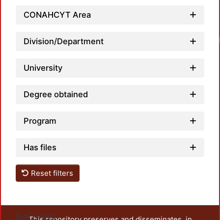
CONAHCYT Area
Loa
Division/Department
University
Degree obtained
Program
Has files
Reset filters
Settings
This repository preserves and disseminates, in