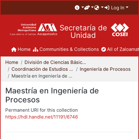
Log In
Secretaría de
Unidad
Home
Communities & Collections
All of Zaloamat
Home
División de Ciencias Básicas e Ingeniería
Coordinación de Estudios de Posgrado - CBI
Ingeniería de Procesos
Maestría en Ingeniería de Procesos
Maestría en Ingeniería de
Procesos
Permanent URI for this collection
https://hdl.handle.net/11191/6746