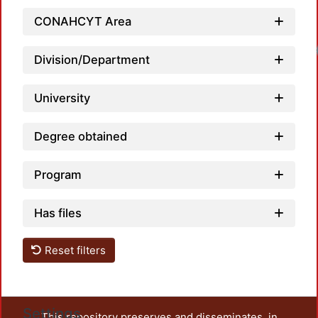
CONAHCYT Area
Division/Department
University
Degree obtained
Program
Has files
Reset filters
Settings
This repository preserves and disseminates, in