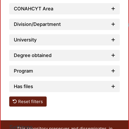
CONAHCYT Area
Division/Department
University
Degree obtained
Program
Has files
Reset filters
Settings
This repository preserves and disseminates, in