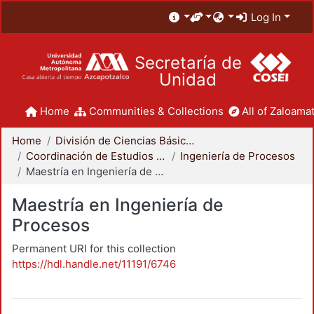
Log In
Secretaría de
Unidad
Home
Communities & Collections
All of Zaloamat
Home
División de Ciencias Básicas e Ingeniería
Coordinación de Estudios de Posgrado - CBI
Ingeniería de Procesos
Maestría en Ingeniería de Procesos
Maestría en Ingeniería de
Procesos
Permanent URI for this collection
https://hdl.handle.net/11191/6746