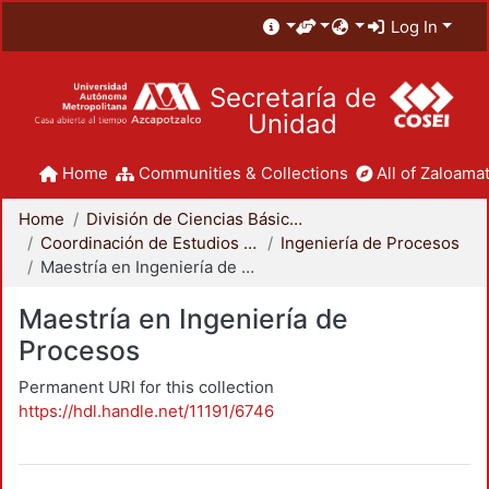
Log In
Secretaría de
Unidad
Home
Communities & Collections
All of Zaloamat
Home
División de Ciencias Básicas e Ingeniería
Coordinación de Estudios de Posgrado - CBI
Ingeniería de Procesos
Maestría en Ingeniería de Procesos
Maestría en Ingeniería de
Procesos
Permanent URI for this collection
https://hdl.handle.net/11191/6746