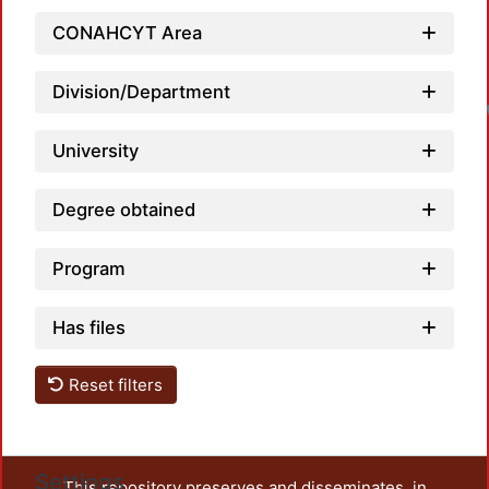
CONAHCYT Area
L
Division/Department
University
Degree obtained
Program
Has files
Reset filters
Settings
This repository preserves and disseminates, in