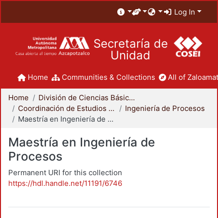
Log In
Secretaría de
Unidad
Home
Communities & Collections
All of Zaloamat
Home
División de Ciencias Básicas e Ingeniería
Coordinación de Estudios de Posgrado - CBI
Ingeniería de Procesos
Maestría en Ingeniería de Procesos
Maestría en Ingeniería de
Procesos
Permanent URI for this collection
https://hdl.handle.net/11191/6746