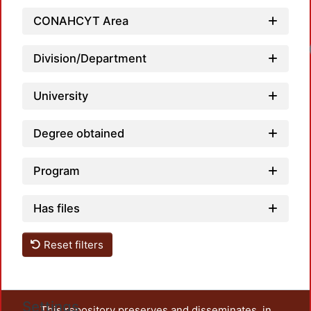
CONAHCYT Area
Division/Department
University
Degree obtained
Program
Has files
Reset filters
Settings
This repository preserves and disseminates, in