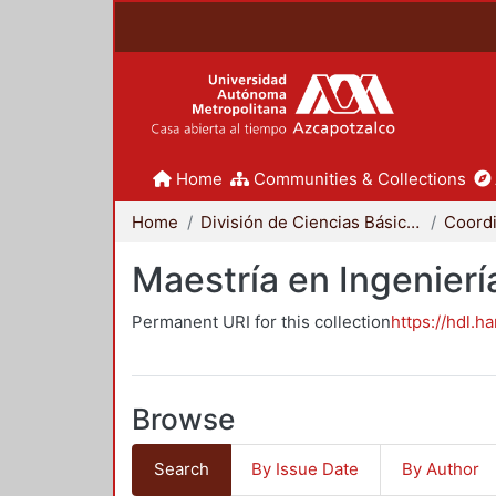
Home
Communities & Collections
Home
División de Ciencias Básicas e Ingeniería
Maestría en Ingenier
Permanent URI for this collection
https://hdl.h
Browse
Search
By Issue Date
By Author