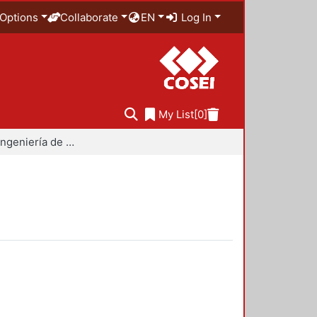
Options
Collaborate
EN
Log In
My List
[0]
Maestría en Ingeniería de Procesos