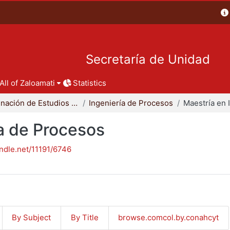
Secretaría de Unidad
All of Zaloamati
Statistics
Coordinación de Estudios de Posgrado - CBI
Ingeniería de Procesos
ía de Procesos
andle.net/11191/6746
By Subject
By Title
browse.comcol.by.conahcyt