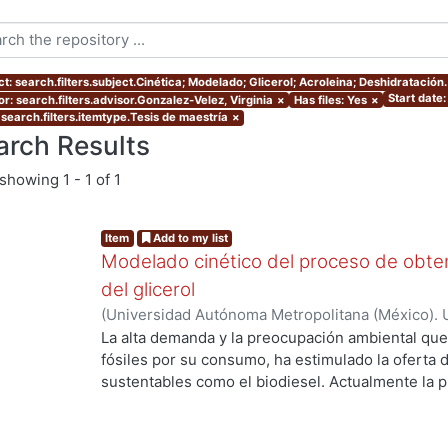
t: search.filters.subject.Cinética; Modelado; Glicerol; Acroleina; Deshidratación.
Start date
r: search.filters.advisor.Gonzalez-Velez, Virginia
×
Has files: Yes
×
 search.filters.itemtype.Tesis de maestría
×
arch Results
showing
1 - 1 of 1
Item
Add to my list
Modelado cinético del proceso de obtenc
del glicerol
(
Universidad Autónoma Metropolitana (México). 
de Servicios de Información.
,
2016
)
Flores Gutie
La alta demanda y la preocupación ambiental qu
fósiles por su consumo, ha estimulado la oferta
sustentables como el biodiesel. Actualmente la p
rápida tasa de expansión anual del 28% en Europ
Sin embargo, el fuerte incremento en la producci
abundancia del glicerol de bajo costo como el pr