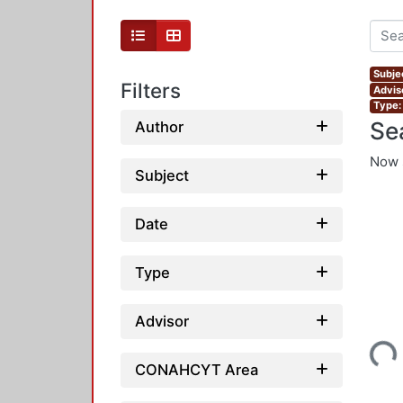
Subjec
Filters
Adviso
Type:
Se
Author
Now 
Subject
Date
Type
Advisor
Loading...
CONAHCYT Area