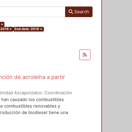
Search
×
: 2016
×
End date: 2016
×
ión de acroleína a partir
Unidad Azcapotzalco. Coordinación
rrez, Tyreese Humberto
e han causado los combustibles
 de combustibles renovables y
roducción de biodiesel tiene una
a y del 50-80% en Estados Unidos.
ón de biodiesel ha llevado a la
incipal producto del proceso de