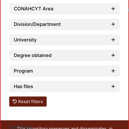
CONAHCYT Area
Load
Division/Department
University
Degree obtained
Program
Has files
Reset filters
Settings
This repository preserves and disseminates, in