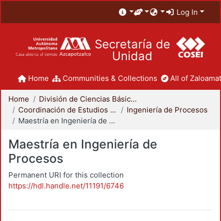
Log In
Secretaría de
Unidad
Home
Communities & Collections
All of Zaloamat
Home
División de Ciencias Básicas e Ingeniería
Coordinación de Estudios de Posgrado - CBI
Ingeniería de Procesos
Maestría en Ingeniería de Procesos
Maestría en Ingeniería de
Procesos
Permanent URI for this collection
https://hdl.handle.net/11191/6746