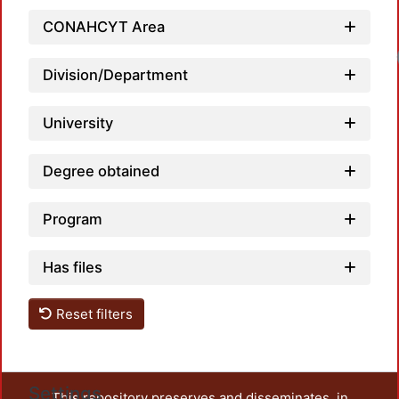
CONAHCYT Area
Division/Department
University
Degree obtained
Program
Has files
Reset filters
Settings
This repository preserves and disseminates, in