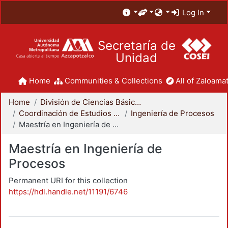
Log In
Secretaría de
Unidad
Home
Communities & Collections
All of Zaloamat
Home
División de Ciencias Básicas e Ingeniería
Coordinación de Estudios de Posgrado - CBI
Ingeniería de Procesos
Maestría en Ingeniería de Procesos
Maestría en Ingeniería de
Procesos
Permanent URI for this collection
https://hdl.handle.net/11191/6746