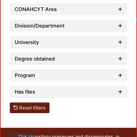
CONAHCYT Area
Division/Department
University
Degree obtained
Program
Has files
Reset filters
Settings
This repository preserves and disseminates, in