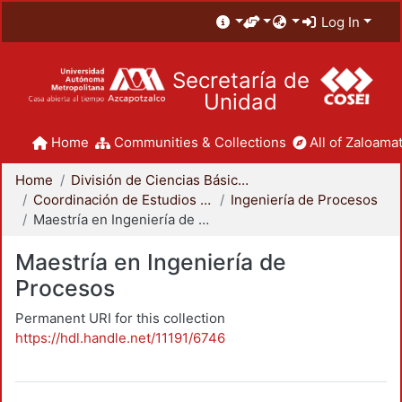
Log In
Secretaría de
Unidad
Home
Communities & Collections
All of Zaloamat
Home
División de Ciencias Básicas e Ingeniería
Coordinación de Estudios de Posgrado - CBI
Ingeniería de Procesos
Maestría en Ingeniería de Procesos
Maestría en Ingeniería de
Procesos
Permanent URI for this collection
https://hdl.handle.net/11191/6746