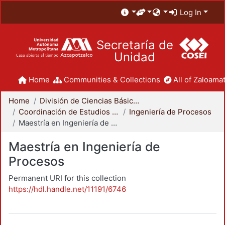
Log In
Secretaría de
Unidad
Home
Communities & Collections
All of Zaloamat
Home
División de Ciencias Básicas e Ingeniería
Coordinación de Estudios de Posgrado - CBI
Ingeniería de Procesos
Maestría en Ingeniería de Procesos
Maestría en Ingeniería de
Procesos
Permanent URI for this collection
https://hdl.handle.net/11191/6746