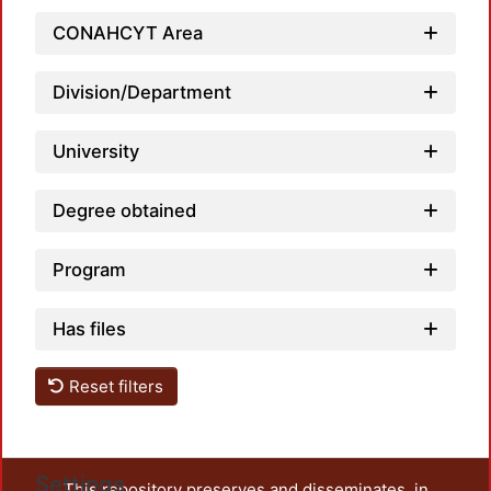
Loadi
CONAHCYT Area
Division/Department
University
Degree obtained
Program
Has files
Reset filters
Settings
This repository preserves and disseminates, in