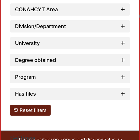
CONAHCYT Area
Load
Division/Department
University
Degree obtained
Program
Has files
Reset filters
Settings
This repository preserves and disseminates, in