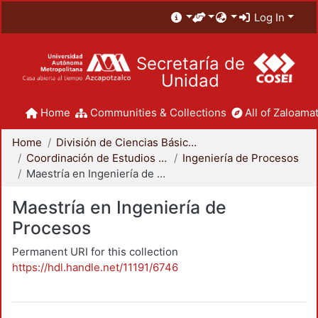
Log In
Secretaría de
Unidad
Home
Communities & Collections
All of Zaloamat
Home
División de Ciencias Básicas e Ingeniería
Coordinación de Estudios de Posgrado - CBI
Ingeniería de Procesos
Maestría en Ingeniería de Procesos
Maestría en Ingeniería de
Procesos
Permanent URI for this collection
https://hdl.handle.net/11191/6746